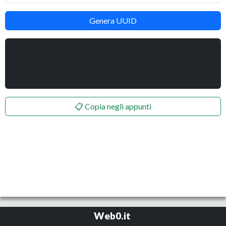
Genera UUID
📋 Copia negli appunti
Web0.it